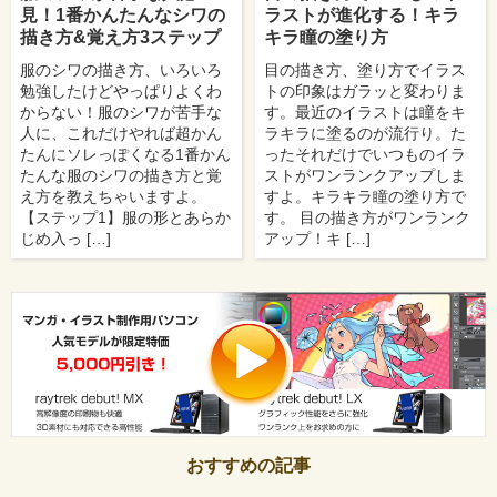
見！1番かんたんなシワの
ラストが進化する！キラ
描き方&覚え方3ステップ
キラ瞳の塗り方
服のシワの描き方、いろいろ
目の描き方、塗り方でイラス
勉強したけどやっぱりよくわ
トの印象はガラッと変わりま
からない！服のシワが苦手な
す。最近のイラストは瞳をキ
人に、これだけやれば超かん
ラキラに塗るのが流行り。た
たんにソレっぽくなる1番かん
ったそれだけでいつものイラ
たんな服のシワの描き方と覚
ストがワンランクアップしま
え方を教えちゃいますよ。
すよ。キラキラ瞳の塗り方で
【ステップ1】服の形とあらか
す。 目の描き方がワンランク
じめ入っ […]
アップ！キ […]
おすすめの記事