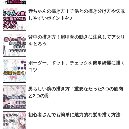
赤ちゃんの描き方！子供との描き分け方や失敗
しやすいポイント4つ
背中の描き方！肩甲骨の動きに注意してアタリ
をとろう
ボーダー、ドット、チェックを簡単綺麗に描く
コツ
男らしい腕の描き方！重要なたった3つの筋肉
と2つの骨
初心者さんでも簡単に魅力的な髪を描く方法