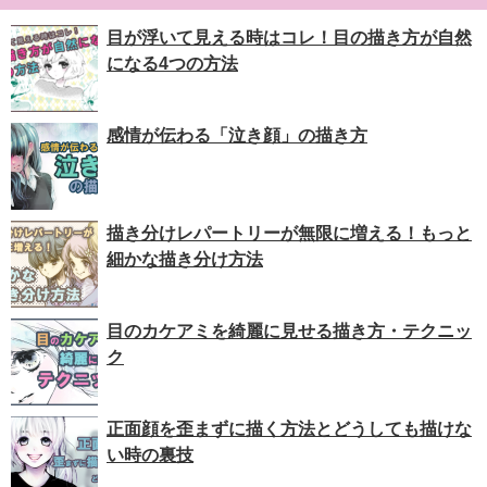
目が浮いて見える時はコレ！目の描き方が自然
になる4つの方法
感情が伝わる「泣き顔」の描き方
描き分けレパートリーが無限に増える！もっと
細かな描き分け方法
目のカケアミを綺麗に見せる描き方・テクニッ
ク
正面顔を歪まずに描く方法とどうしても描けな
い時の裏技