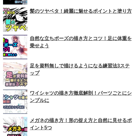
髪のツヤベタ！綺麗に魅せるポイントと塗り方
自然な立ちポーズの描き方とコツ！足に体重を
乗せよう
足を資料無しで描けるようになる練習法3ステ
ップ
ワイシャツの描き方徹底解剖！パーツごとにシ
ンプルに
メガネの描き方！形の捉え方と自然に見せるポ
イント5つ