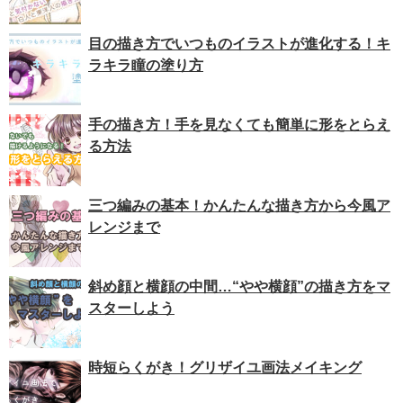
目の描き方でいつものイラストが進化する！キ
ラキラ瞳の塗り方
手の描き方！手を見なくても簡単に形をとらえ
る方法
三つ編みの基本！かんたんな描き方から今風ア
レンジまで
斜め顔と横顔の中間…“やや横顔”の描き方をマ
スターしよう
時短らくがき！グリザイユ画法メイキング