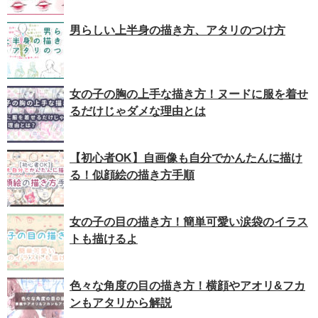
男らしい上半身の描き方、アタリのつけ方
女の子の胸の上手な描き方！ヌードに服を着せ
るだけじゃダメな理由とは
【初心者OK】自画像も自分でかんたんに描け
る！似顔絵の描き方手順
女の子の目の描き方！簡単可愛い涙袋のイラス
トも描けるよ
色々な角度の目の描き方！横顔やアオリ&フカ
ンもアタリから解説