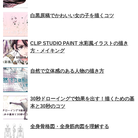
白黒原稿でかわいい女の子を描くコツ
CLIP STUDIO PAINT 水彩風イラストの描き
方・メイキング
自然で立体感のある人物の描き方
30秒ドローイングで効果を出す！描くための基
本と30秒のコツ
全身骨格図・全身筋肉図を理解する