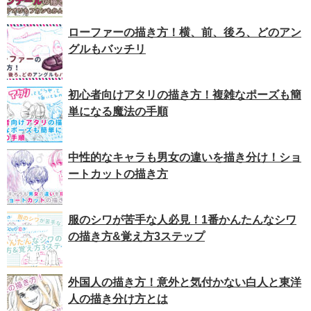
ローファーの描き方！横、前、後ろ、どのアン
グルもバッチリ
初心者向けアタリの描き方！複雑なポーズも簡
単になる魔法の手順
中性的なキャラも男女の違いを描き分け！ショ
ートカットの描き方
服のシワが苦手な人必見！1番かんたんなシワ
の描き方&覚え方3ステップ
外国人の描き方！意外と気付かない白人と東洋
人の描き分け方とは