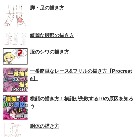
脚・足の描き方
綺麗な脚部の描き方
服のシワの描き方
一番簡単なレース&フリルの描き方【Procreat
e】
横顔の描き方！横顔が失敗する10の原因を知ろ
う
胴体の描き方