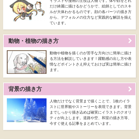
イラストや漫画の主役は人物です。体や顔をどれ
だけ綺麗に描けるかどうかで、絵師としてのスキ
ルが大体わかるものです。顔の各パーツの描き方
から、デフォルメの仕方など実践的な解説を揃え
ています。
動物・植物の描き方
動物や植物を描くのが苦手な方向けに簡単に描け
る方法を解説していきます！躍動感の出し方や表
情などポイントさえ抑えておけば実は簡単に描け
ます。
背景の描き方
人物だけでなく背景まで描くことで、1枚のイラ
ストに世界観やストーリーを表現できます。背景
までしっかり描き込めば確実にイラストのクオリ
ティが向上します。道路や空、和室の描き方等、
今すぐ使える記事をまとめています。