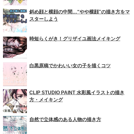
斜め顔と横顔の中間…“やや横顔”の描き方をマ
スターしよう
時短らくがき！グリザイユ画法メイキング
白黒原稿でかわいい女の子を描くコツ
CLIP STUDIO PAINT 水彩風イラストの描き
方・メイキング
自然で立体感のある人物の描き方