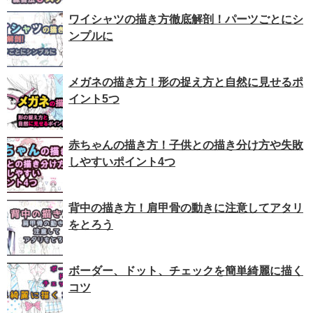
ワイシャツの描き方徹底解剖！パーツごとにシ
ンプルに
メガネの描き方！形の捉え方と自然に見せるポ
イント5つ
赤ちゃんの描き方！子供との描き分け方や失敗
しやすいポイント4つ
背中の描き方！肩甲骨の動きに注意してアタリ
をとろう
ボーダー、ドット、チェックを簡単綺麗に描く
コツ