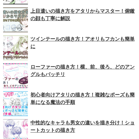
上目遣いの描き方をアタリからマスター！俯瞰
の顔も丁寧に解説
ツインテールの描き方！アオリもフカンも簡単
に
ローファーの描き方！横、前、後ろ、どのアン
グルもバッチリ
初心者向けアタリの描き方！複雑なポーズも簡
単になる魔法の手順
中性的なキャラも男女の違いを描き分け！ショ
ートカットの描き方