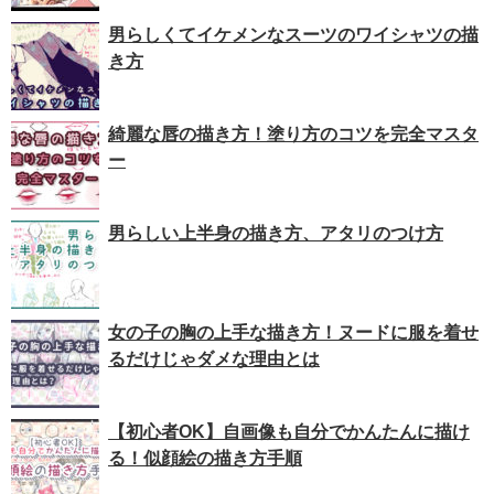
男らしくてイケメンなスーツのワイシャツの描
き方
綺麗な唇の描き方！塗り方のコツを完全マスタ
ー
男らしい上半身の描き方、アタリのつけ方
女の子の胸の上手な描き方！ヌードに服を着せ
るだけじゃダメな理由とは
【初心者OK】自画像も自分でかんたんに描け
る！似顔絵の描き方手順