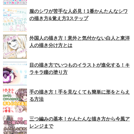
服のシワが苦手な人必見！1番かんたんなシワ
の描き方&覚え方3ステップ
外国人の描き方！意外と気付かない白人と東洋
人の描き分け方とは
目の描き方でいつものイラストが進化する！キ
ラキラ瞳の塗り方
手の描き方！手を見なくても簡単に形をとらえ
る方法
三つ編みの基本！かんたんな描き方から今風ア
レンジまで