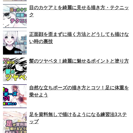
目のカケアミを綺麗に見せる描き方・テクニッ
ク
正面顔を歪まずに描く方法とどうしても描けな
い時の裏技
髪のツヤベタ！綺麗に魅せるポイントと塗り方
自然な立ちポーズの描き方とコツ！足に体重を
乗せよう
足を資料無しで描けるようになる練習法3ステ
ップ