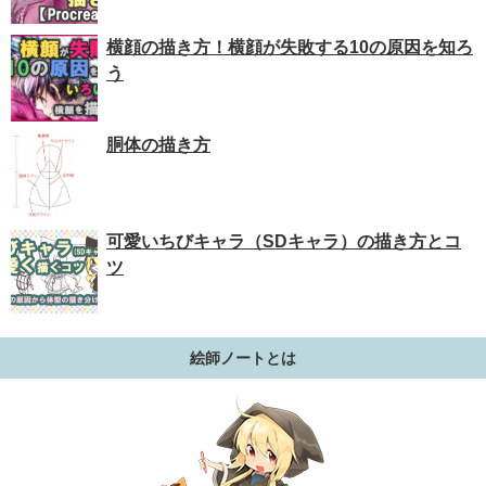
横顔の描き方！横顔が失敗する10の原因を知ろ
う
胴体の描き方
可愛いちびキャラ（SDキャラ）の描き方とコ
ツ
絵師ノートとは