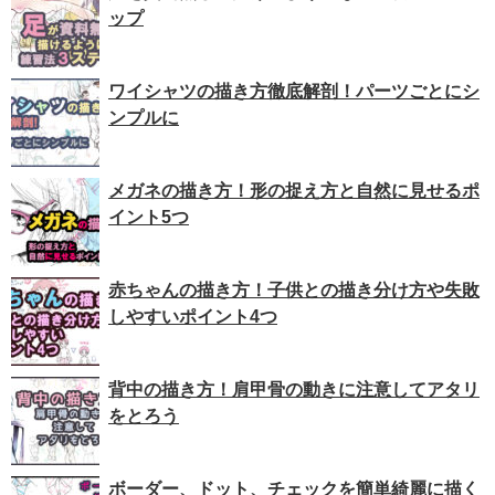
ップ
ワイシャツの描き方徹底解剖！パーツごとにシ
ンプルに
メガネの描き方！形の捉え方と自然に見せるポ
イント5つ
赤ちゃんの描き方！子供との描き分け方や失敗
しやすいポイント4つ
背中の描き方！肩甲骨の動きに注意してアタリ
をとろう
ボーダー、ドット、チェックを簡単綺麗に描く