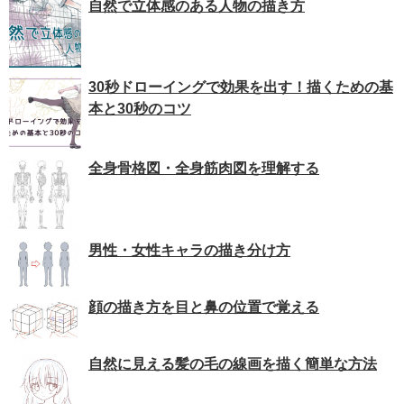
自然で立体感のある人物の描き方
30秒ドローイングで効果を出す！描くための基
本と30秒のコツ
全身骨格図・全身筋肉図を理解する
男性・女性キャラの描き分け方
顔の描き方を目と鼻の位置で覚える
自然に見える髪の毛の線画を描く簡単な方法