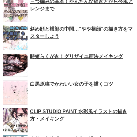
三つ編みの基本！かんたんな描き方から今風ア
レンジまで
斜め顔と横顔の中間…“やや横顔”の描き方をマ
スターしよう
時短らくがき！グリザイユ画法メイキング
白黒原稿でかわいい女の子を描くコツ
CLIP STUDIO PAINT 水彩風イラストの描き
方・メイキング