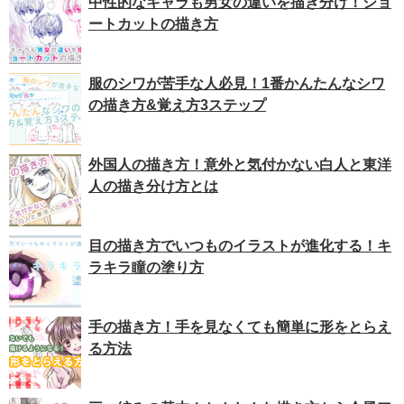
中性的なキャラも男女の違いを描き分け！ショ
ートカットの描き方
服のシワが苦手な人必見！1番かんたんなシワ
の描き方&覚え方3ステップ
外国人の描き方！意外と気付かない白人と東洋
人の描き分け方とは
目の描き方でいつものイラストが進化する！キ
ラキラ瞳の塗り方
手の描き方！手を見なくても簡単に形をとらえ
る方法