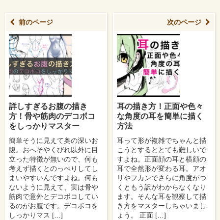
前のページ
次のページ
詳しすぎるお腹の描き
耳の描き方！正面や色々
方！骨や筋肉のデコボコ
な角度の耳を簡単に描く
をしっかりマスター
方法
簡単そうに見えて奥の深いお
耳って形が複雑でちゃんと描
腹。おへそやくびれ以外に目
こうとするととても難しいで
立った特徴が無いので、何も
すよね。正面顔の耳と横顔の
考えず描くとのっぺりしてし
耳で全然形が変わる耳。アオ
まいやすいんですよね。何も
リやフカンでさらに角度がつ
ないように見えて、実は骨や
くともう訳がわからなくなり
筋肉で意外とデコボコしてい
ます。そんな耳を観察して描
るのがお腹です。デコボコを
き方をマスターしちゃいまし
しっかりマス […]
ょう。 正面 […]