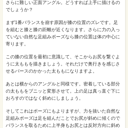
さらに難しい正面アングル。どうすれば上手に描けるの
でしょうか？
まず1番バランスを崩す原因が膝の位置のズレです。足
を組むと膝と膝の距離が近くなります。さらに力の入っ
ていない自然な足組みポーズなら膝の位置は体の中心に
寄ります。
この膝の位置を最初に意識して、そこからお尻を繋ぐよ
うに太ももを描きましょう。それだけで奥行きを感じさ
せるパースのかかった太ももになりますよ。
あとは横からのアングルと同様です。密着している部分
の太ももをブニッと変形させて。上の足は真っ直ぐ下に
おろすのではなく斜めにしましょう。
そしてこれはポーズにもよりますが、力を抜いた自然な
足組みポーズは足を組んだことでお尻が斜めに傾くので
バランスを取るために上半身もお尻とは反対方向に斜め