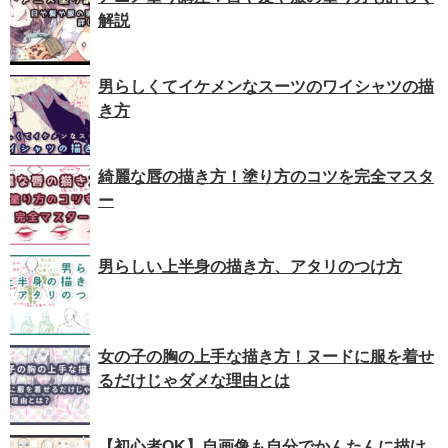
解説
男らしくてイケメンなスーツのワイシャツの描
き方
綺麗な唇の描き方！塗り方のコツを完全マスタ
ー
男らしい上半身の描き方、アタリのつけ方
女の子の胸の上手な描き方！ヌードに服を着せ
るだけじゃダメな理由とは
【初心者OK】自画像も自分でかんたんに描け