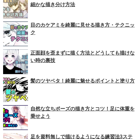
細かな描き分け方法
目のカケアミを綺麗に見せる描き方・テクニッ
ク
正面顔を歪まずに描く方法とどうしても描けな
い時の裏技
髪のツヤベタ！綺麗に魅せるポイントと塗り方
自然な立ちポーズの描き方とコツ！足に体重を
乗せよう
足を資料無しで描けるようになる練習法3ステ