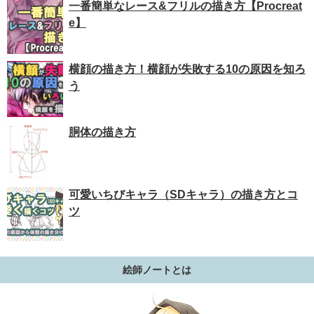
一番簡単なレース&フリルの描き方【Procreat
e】
横顔の描き方！横顔が失敗する10の原因を知ろ
う
胴体の描き方
可愛いちびキャラ（SDキャラ）の描き方とコ
ツ
絵師ノートとは