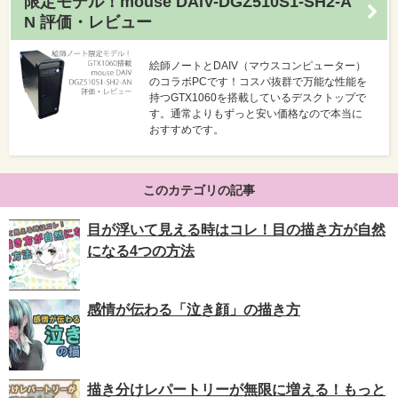
限定モデル！mouse DAIV-DGZ510S1-SH2-A
N 評価・レビュー
絵師ノートとDAIV（マウスコンピューター）
のコラボPCです！コスパ抜群で万能な性能を
持つGTX1060を搭載しているデスクトップで
す。通常よりもずっと安い価格なので本当に
おすすめです。
このカテゴリの記事
目が浮いて見える時はコレ！目の描き方が自然
になる4つの方法
感情が伝わる「泣き顔」の描き方
描き分けレパートリーが無限に増える！もっと