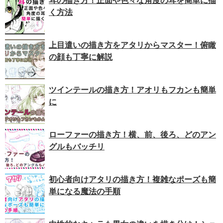
耳の描き方！正面や色々な角度の耳を簡単に描
く方法
上目遣いの描き方をアタリからマスター！俯瞰
の顔も丁寧に解説
ツインテールの描き方！アオリもフカンも簡単
に
ローファーの描き方！横、前、後ろ、どのアン
グルもバッチリ
初心者向けアタリの描き方！複雑なポーズも簡
単になる魔法の手順