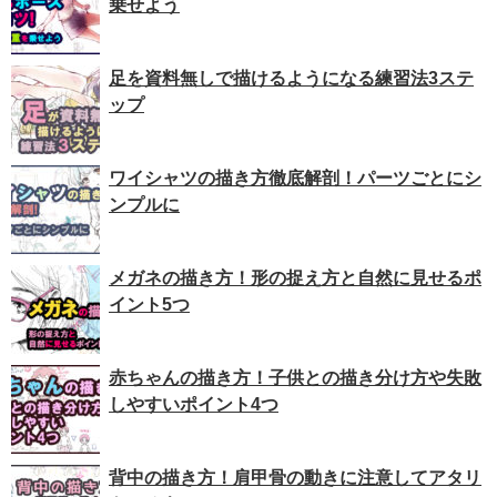
乗せよう
足を資料無しで描けるようになる練習法3ステ
ップ
ワイシャツの描き方徹底解剖！パーツごとにシ
ンプルに
メガネの描き方！形の捉え方と自然に見せるポ
イント5つ
赤ちゃんの描き方！子供との描き分け方や失敗
しやすいポイント4つ
背中の描き方！肩甲骨の動きに注意してアタリ