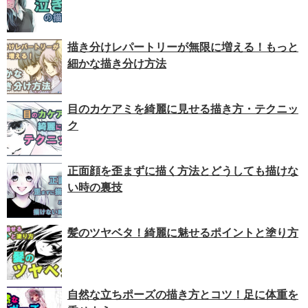
描き分けレパートリーが無限に増える！もっと
細かな描き分け方法
目のカケアミを綺麗に見せる描き方・テクニッ
ク
正面顔を歪まずに描く方法とどうしても描けな
い時の裏技
髪のツヤベタ！綺麗に魅せるポイントと塗り方
自然な立ちポーズの描き方とコツ！足に体重を