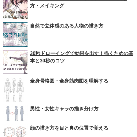
方・メイキング
自然で立体感のある人物の描き方
30秒ドローイングで効果を出す！描くための基
本と30秒のコツ
全身骨格図・全身筋肉図を理解する
男性・女性キャラの描き分け方
顔の描き方を目と鼻の位置で覚える