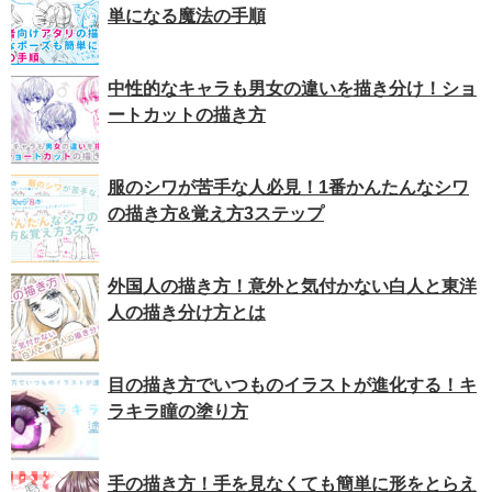
単になる魔法の手順
中性的なキャラも男女の違いを描き分け！ショ
ートカットの描き方
服のシワが苦手な人必見！1番かんたんなシワ
の描き方&覚え方3ステップ
外国人の描き方！意外と気付かない白人と東洋
人の描き分け方とは
目の描き方でいつものイラストが進化する！キ
ラキラ瞳の塗り方
手の描き方！手を見なくても簡単に形をとらえ