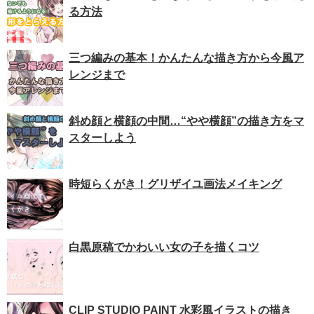
る方法
三つ編みの基本！かんたんな描き方から今風ア
レンジまで
斜め顔と横顔の中間…“やや横顔”の描き方をマ
スターしよう
時短らくがき！グリザイユ画法メイキング
白黒原稿でかわいい女の子を描くコツ
CLIP STUDIO PAINT 水彩風イラストの描き