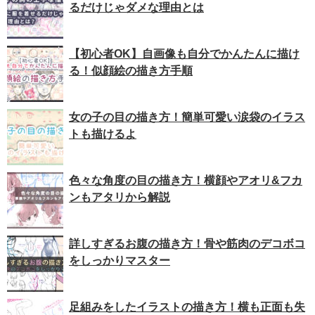
るだけじゃダメな理由とは
【初心者OK】自画像も自分でかんたんに描け
る！似顔絵の描き方手順
女の子の目の描き方！簡単可愛い涙袋のイラス
トも描けるよ
色々な角度の目の描き方！横顔やアオリ&フカ
ンもアタリから解説
詳しすぎるお腹の描き方！骨や筋肉のデコボコ
をしっかりマスター
足組みをしたイラストの描き方！横も正面も失