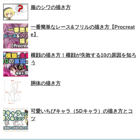
服のシワの描き方
一番簡単なレース&フリルの描き方【Procreat
e】
横顔の描き方！横顔が失敗する10の原因を知ろ
う
胴体の描き方
可愛いちびキャラ（SDキャラ）の描き方とコ
ツ