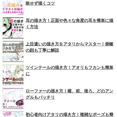
敗せず描くコツ
耳の描き方！正面や色々な角度の耳を簡単に描
く方法
上目遣いの描き方をアタリからマスター！俯瞰
の顔も丁寧に解説
ツインテールの描き方！アオリもフカンも簡単
に
ローファーの描き方！横、前、後ろ、どのアン
グルもバッチリ
初心者向けアタリの描き方！複雑なポーズも簡