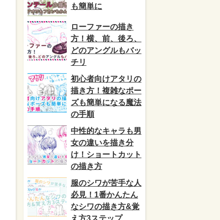
も簡単に
ローファーの描き
方！横、前、後ろ、
どのアングルもバッ
チリ
初心者向けアタリの
描き方！複雑なポー
ズも簡単になる魔法
の手順
中性的なキャラも男
女の違いを描き分
け！ショートカット
の描き方
服のシワが苦手な人
必見！1番かんたん
なシワの描き方&覚
え方3ステップ