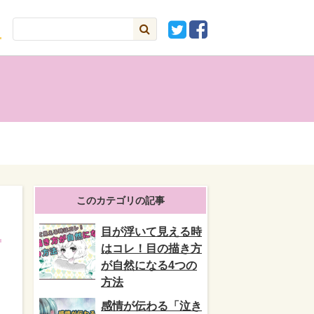
このカテゴリの記事
目が浮いて見える時
はコレ！目の描き方
が自然になる4つの
方法
感情が伝わる「泣き