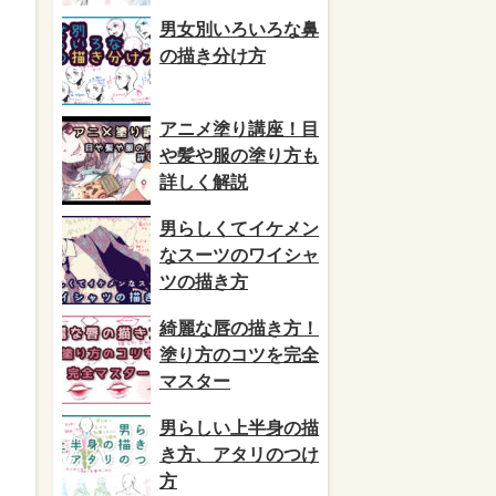
男女別いろいろな鼻
の描き分け方
アニメ塗り講座！目
や髪や服の塗り方も
詳しく解説
男らしくてイケメン
なスーツのワイシャ
ツの描き方
綺麗な唇の描き方！
塗り方のコツを完全
マスター
男らしい上半身の描
き方、アタリのつけ
方