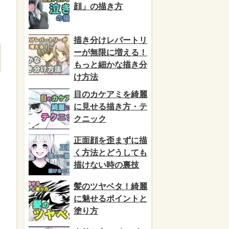
顔」の描き方
描き分けレパートリ
ーが無限に増える！
もっと細かな描き分
け方法
目のカケアミを綺麗
に見せる描き方・テ
クニック
正面顔を歪まずに描
く方法とどうしても
描けない時の裏技
髪のツヤベタ！綺麗
に魅せるポイントと
人
塗り方