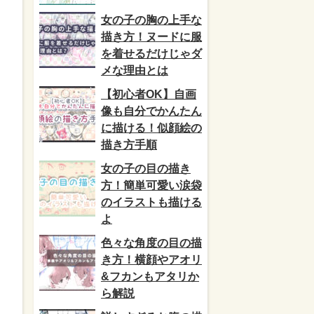
女の子の胸の上手な
描き方！ヌードに服
を着せるだけじゃダ
メな理由とは
【初心者OK】自画
像も自分でかんたん
に描ける！似顔絵の
描き方手順
女の子の目の描き
方！簡単可愛い涙袋
のイラストも描ける
よ
色々な角度の目の描
き方！横顔やアオリ
&フカンもアタリか
ら解説