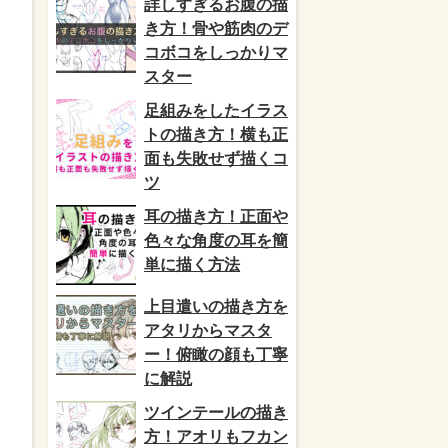
詳しすぎるお腹の描
き方！骨や筋肉のデ
コボコをしっかりマ
スター
足組みをしたイラス
トの描き方！横も正
面も失敗せず描くコ
ツ
耳の描き方！正面や
色々な角度の耳を簡
単に描く方法
上目遣いの描き方を
アタリからマスタ
ー！俯瞰の顔も丁寧
に解説
ツインテールの描き
方！アオリもフカン