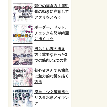
背中の描き方！肩甲
骨の動きに注意して
アタリをとろう
ボーダー、ドット、
チェックを簡単綺麗
に描くコツ
男らしい腕の描き
方！重要なたった3
つの筋肉と2つの骨
初心者さんでも簡単
に魅力的な髪を描く
方法
簡単！少女漫画風ク
リスタ水彩メイキン
グ