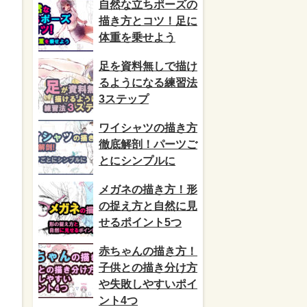
自然な立ちポーズの
描き方とコツ！足に
体重を乗せよう
足を資料無しで描け
るようになる練習法
3ステップ
ワイシャツの描き方
徹底解剖！パーツご
とにシンプルに
メガネの描き方！形
の捉え方と自然に見
せるポイント5つ
赤ちゃんの描き方！
子供との描き分け方
や失敗しやすいポイ
ント4つ