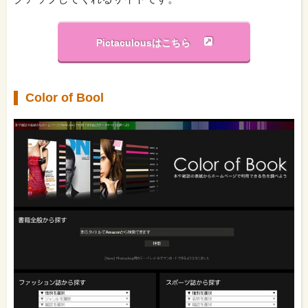
Pictaculousはこちら
Color of Bool