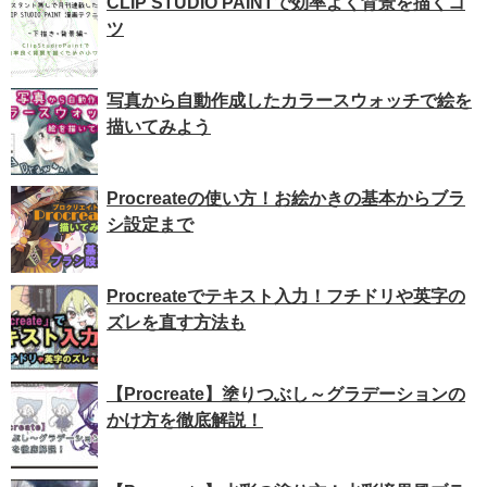
CLIP STUDIO PAINTで効率よく背景を描くコ
ツ
写真から自動作成したカラースウォッチで絵を
描いてみよう
Procreateの使い方！お絵かきの基本からブラ
シ設定まで
Procreateでテキスト入力！フチドリや英字の
ズレを直す方法も
【Procreate】塗りつぶし～グラデーションの
かけ方を徹底解説！