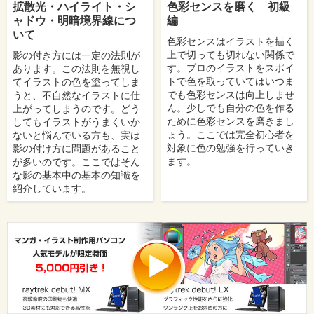
拡散光・ハイライト・シ
色彩センスを磨く 初級
ャドウ・明暗境界線につ
編
いて
色彩センスはイラストを描く
上で切っても切れない関係で
影の付き方には一定の法則が
す。プロのイラストをスポイ
あります。この法則を無視し
トで色を取っていてはいつま
てイラストの色を塗ってしま
でも色彩センスは向上しませ
うと、不自然なイラストに仕
ん。少しでも自分の色を作る
上がってしまうのです。どう
ために色彩センスを磨きまし
してもイラストがうまくいか
ょう。ここでは完全初心者を
ないと悩んでいる方も、実は
対象に色の勉強を行っていき
影の付け方に問題があること
ます。
が多いのです。ここではそん
な影の基本中の基本の知識を
紹介しています。