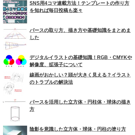
SNS用4コマ連載方法！テンプレートの作り方
を知れば毎日投稿も楽々
パースの取り方、描き方や基礎知識をまとめま
した
デジタルイラストの基礎知識！RGB・CMYKや
解像度、拡張子について
線画がおかしい？頭が大きく見える？イラスト
のトラブルの解決法
パースを活用した立方体・円柱体・球体の描き
方
陰影を意識した立方体・球体・円柱の塗り方