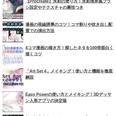
【Procreate】水彩の塗り方！水彩境界風ブラ
シ設定やテクスチャの裏技つき
漫画の視線誘導のコツ！コマ割りや吹き出し配
置での演出方法
4コマ漫画の描き方！探したネタを100倍面白く
描くコツ
「Art Set 4」メイキング！使い方と機能を徹底
解説
Easy Poserの使い方とメイキング！3Dデッサ
ン人形アプリの決定版