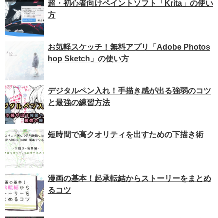
超・初心者向けペイントソフト「Krita」の使い
方
お気軽スケッチ！無料アプリ「Adobe Photos
hop Sketch」の使い方
デジタルペン入れ！手描き感が出る強弱のコツ
と最強の練習方法
短時間で高クオリティを出すための下描き術
漫画の基本！起承転結からストーリーをまとめ
るコツ