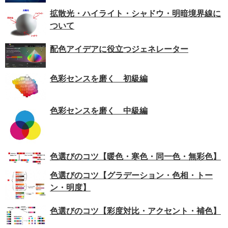
拡散光・ハイライト・シャドウ・明暗境界線に
ついて
配色アイデアに役立つジェネレーター
色彩センスを磨く 初級編
色彩センスを磨く 中級編
色選びのコツ【暖色・寒色・同一色・無彩色】
色選びのコツ【グラデーション・色相・トー
ン・明度】
色選びのコツ【彩度対比・アクセント・補色】