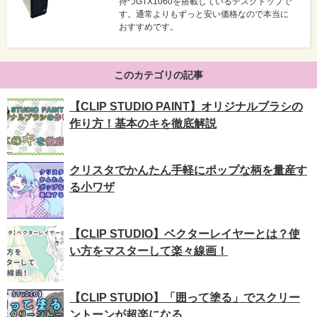
持つGTX1060を搭載しているデスクトップで
す。通常よりもずっと安い価格なので本当に
おすすめです。
このカテゴリの記事
【CLIP STUDIO PAINT】オリジナルブラシの
作り方！基本のキを徹底解説
クリスタでかんたん手軽にポップな柄を量産す
る小ワザ
【CLIP STUDIO】ベクターレイヤーとは？使
い方をマスターして楽々線画！
【CLIP STUDIO】「囲って塗る」でスクリー
ントーンが超楽になる