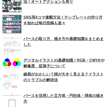
法！オートアクションも有り
SNS用4コマ連載方法！テンプレートの作り方
を知れば毎日投稿も楽々
パースの取り方、描き方や基礎知識をまとめま
した
デジタルイラストの基礎知識！RGB・CMYKや
解像度、拡張子について
線画がおかしい？頭が大きく見える？イラスト
のトラブルの解決法
パースを活用した立方体・円柱体・球体の描き
方