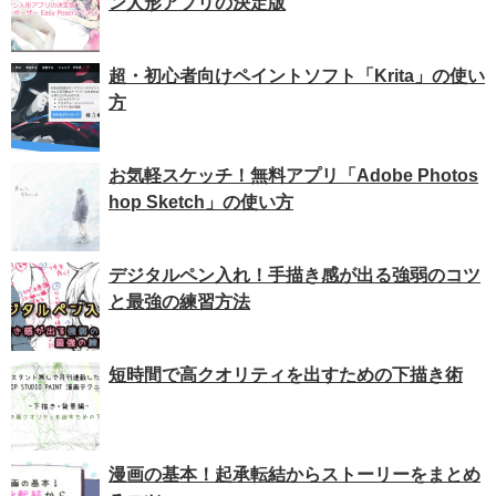
ン人形アプリの決定版
超・初心者向けペイントソフト「Krita」の使い
方
お気軽スケッチ！無料アプリ「Adobe Photos
hop Sketch」の使い方
デジタルペン入れ！手描き感が出る強弱のコツ
と最強の練習方法
短時間で高クオリティを出すための下描き術
漫画の基本！起承転結からストーリーをまとめ