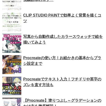
CLIP STUDIO PAINTで効率よく背景を描くコ
ツ
写真から自動作成したカラースウォッチで絵を
描いてみよう
Procreateの使い方！お絵かきの基本からブラ
シ設定まで
Procreateでテキスト入力！フチドリや英字の
ズレを直す方法も
【Procreate】塗りつぶし～グラデーションの