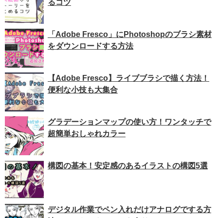
るコツ
「Adobe Fresco」にPhotoshopのブラシ素材
をダウンロードする方法
【Adobe Fresco】ライブブラシで描く方法！
便利な小技も大集合
グラデーションマップの使い方！ワンタッチで
超簡単おしゃれカラー
構図の基本！安定感のあるイラストの構図5選
デジタル作業でペン入れだけアナログでする方