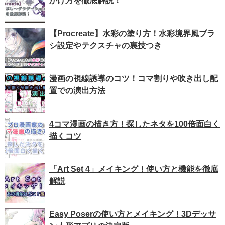
かけ方を徹底解説！
【Procreate】水彩の塗り方！水彩境界風ブラ
シ設定やテクスチャの裏技つき
漫画の視線誘導のコツ！コマ割りや吹き出し配
置での演出方法
4コマ漫画の描き方！探したネタを100倍面白く
描くコツ
「Art Set 4」メイキング！使い方と機能を徹底
解説
Easy Poserの使い方とメイキング！3Dデッサ