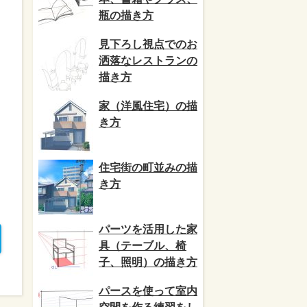
瓶の描き方
見下ろし視点でのお
洒落なレストランの
描き方
家（洋風住宅）の描
き方
住宅街の町並みの描
き方
パーツを活用した家
具（テーブル、椅
子、照明）の描き方
パースを使って室内