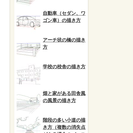
自動車（セダン、ワ
ゴン車）の描き方
アーチ状の橋の描き
方
学校の校舎の描き方
畑と家がある田舎風
の風景の描き方
階段の多い小道の描
き方（複数の消失点