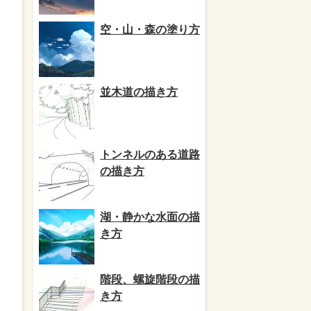
空・山・森の塗り方
並木道の描き方
トンネルのある道路
の描き方
湖・静かな水面の描
き方
階段、螺旋階段の描
き方