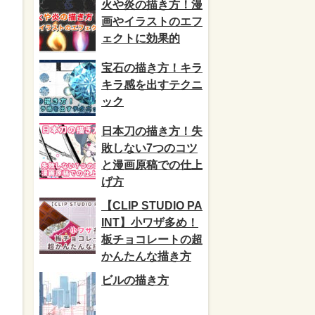
火や炎の描き方！漫
画やイラストのエフ
ェクトに効果的
宝石の描き方！キラ
キラ感を出すテクニ
ック
日本刀の描き方！失
敗しない7つのコツ
と漫画原稿での仕上
げ方
【CLIP STUDIO PA
INT】小ワザ多め！
板チョコレートの超
かんたんな描き方
ビルの描き方