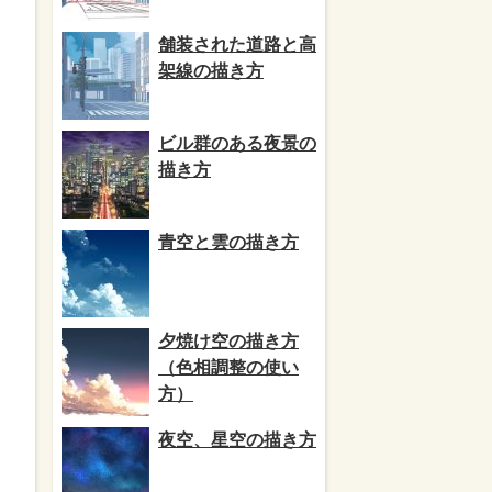
舗装された道路と高
架線の描き方
ビル群のある夜景の
描き方
青空と雲の描き方
夕焼け空の描き方
（色相調整の使い
方）
夜空、星空の描き方