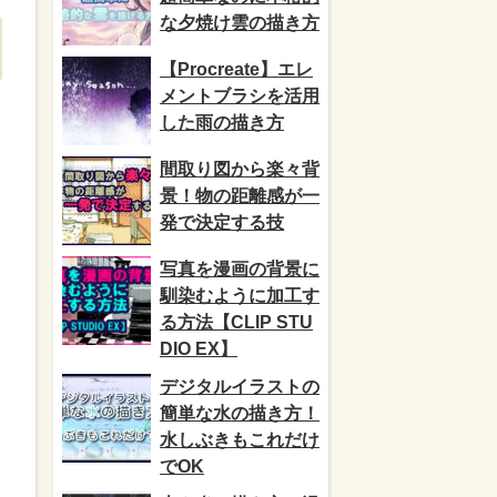
な夕焼け雲の描き方
【Procreate】エレ
メントブラシを活用
した雨の描き方
間取り図から楽々背
景！物の距離感が一
発で決定する技
写真を漫画の背景に
馴染むように加工す
る方法【CLIP STU
DIO EX】
デジタルイラストの
簡単な水の描き方！
水しぶきもこれだけ
でOK