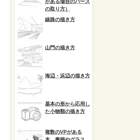
がある場合のパース
の取り方）
線路の描き方
山門の描き方
海辺・浜辺の描き方
基本の形から応用し
た小物類の描き方
複数のVPがある
本、書籍やグラス、