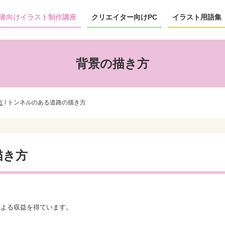
者向けイラスト制作講座
クリエイター向けPC
イラスト用語集
背景の描き方
方
/
トンネルのある道路の描き方
描き方
による収益を得ています。