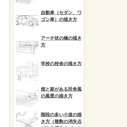
自動車（セダン、ワ
ゴン車）の描き方
アーチ状の橋の描き
方
学校の校舎の描き方
畑と家がある田舎風
の風景の描き方
階段の多い小道の描
き方（複数の消失点