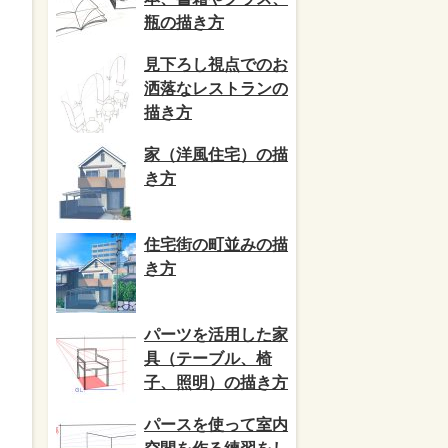
瓶の描き方
見下ろし視点でのお
洒落なレストランの
描き方
家（洋風住宅）の描
き方
住宅街の町並みの描
き方
パーツを活用した家
具（テーブル、椅
子、照明）の描き方
パースを使って室内