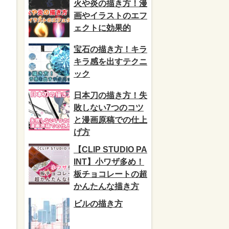
火や炎の描き方！漫
画やイラストのエフ
ェクトに効果的
宝石の描き方！キラ
キラ感を出すテクニ
ック
日本刀の描き方！失
敗しない7つのコツ
と漫画原稿での仕上
げ方
【CLIP STUDIO PA
INT】小ワザ多め！
板チョコレートの超
かんたんな描き方
ビルの描き方