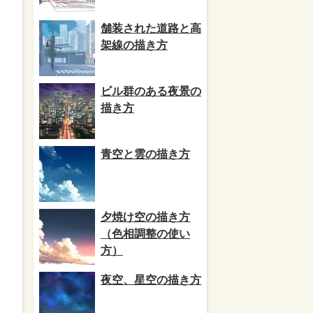
舗装された道路と高
架線の描き方
ビル群のある夜景の
描き方
青空と雲の描き方
夕焼け空の描き方
（色相調整の使い
方）
夜空、星空の描き方