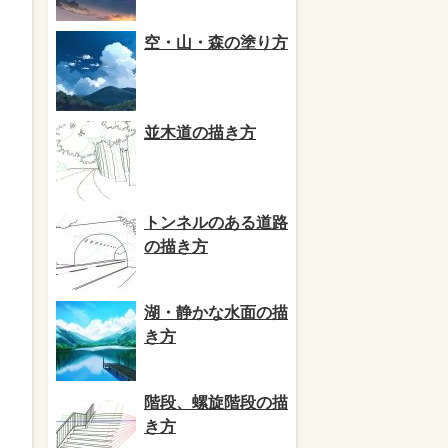
空・山・森の塗り方
並木道の描き方
トンネルのある道路
の描き方
湖・静かな水面の描
き方
階段、螺旋階段の描
き方