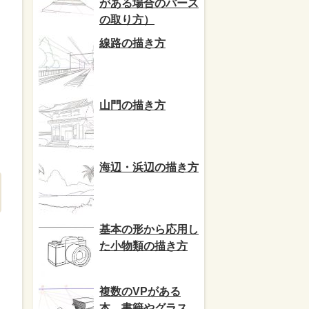
がある場合のパース
の取り方）
線路の描き方
山門の描き方
海辺・浜辺の描き方
基本の形から応用し
た小物類の描き方
複数のVPがある
本、書籍やグラス、