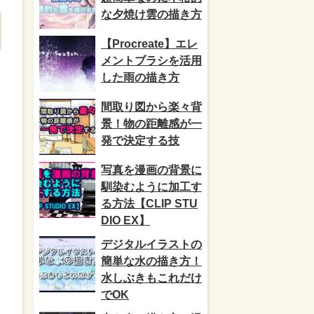
な夕焼け雲の描き方
【Procreate】エレ
メントブラシを活用
した雨の描き方
間取り図から楽々背
景！物の距離感が一
発で決定する技
写真を漫画の背景に
馴染むように加工す
る方法【CLIP STU
DIO EX】
デジタルイラストの
簡単な水の描き方！
水しぶきもこれだけ
でOK