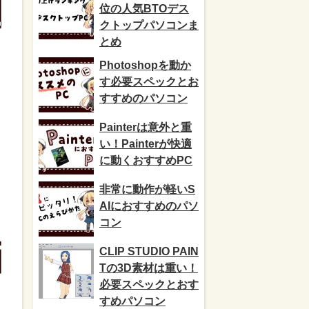
位の人気BTOデス
クトップパソコンま
とめ
Photoshopを動か
す必要スペックとお
すすめのパソコン
Painterは意外と重
い！Painterが快適
に動くおすすめPC
非常に動作が軽いS
AIにおすすめのパソ
コン
CLIP STUDIO PAIN
Tの3D素材は重い！
必要スペックとおす
すめパソコン