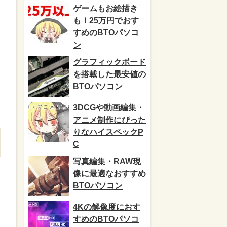
ゲームもお絵描き
も！25万円でおす
すめのBTOパソコ
ン
グラフィックボード
を搭載した最安値の
BTOパソコン
3DCGや動画編集・
アニメ制作にぴった
りなハイスペックP
C
写真編集・RAW現
像に最適なおすすめ
BTOパソコン
4Kの解像度におす
すめのBTOパソコ