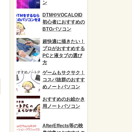
ン
DTMやVOCALOID
初心者におすすめの
BTOパソコン
超快適に描きたい！
プロがおすすめする
PCと液タブの選び
方
ゲームもサクサク！
コスパ抜群のおすす
めノートパソコン
おすすめのお絵かき
用ノートパソコン
AfterEffects等の映