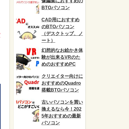
像編集におすすめの
BTOパソコン
CAD用におすすめ
のBTOパソコン
（デスクトップ、ノ
質
ート）
幻想的なお絵かき体
験が出来るVRのた
めのおすすめPC
クリエイター向けに
おすすめのQuadro
搭載BTOパソコン
古いパソコンを買い
換えるなら今！202
5年おすすめの最新
パソコン