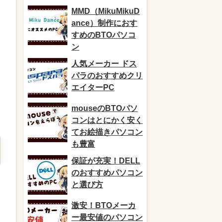
MMD（MikuMikuD
ance）制作におす
すめのBTOパソコ
ン
人気メーカー ドス
パラのおすすめクリ
エイターPC
mouseのBTOパソ
コンはとにかく安く
てお絵描きパソコン
も豊富
保証が充実！DELL
のおすすめパソコン
と選び方
激安！BTOメーカ
ー最安値のパソコン