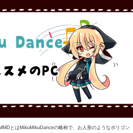
DとはMikuMikuDanceの略称で、お人形のようなポリゴン