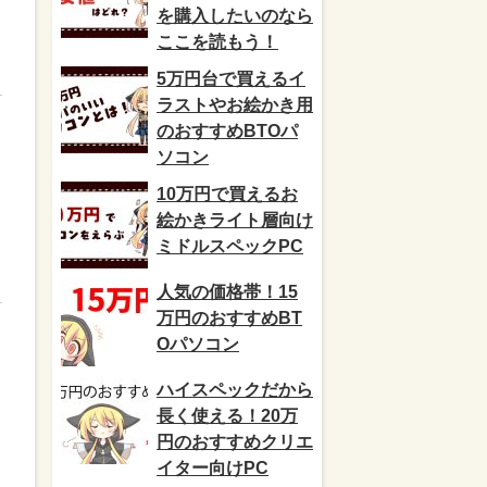
を購入したいのなら
ここを読もう！
5万円台で買えるイ
ラストやお絵かき用
のおすすめBTOパ
ソコン
10万円で買えるお
絵かきライト層向け
ミドルスペックPC
人気の価格帯！15
万円のおすすめBT
Oパソコン
ハイスペックだから
長く使える！20万
円のおすすめクリエ
イター向けPC