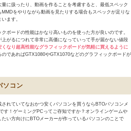
大量に扱ったり、動画を作ることを考慮すると、最低スペック
もMMDをやりながら動画を見たりする場合もスペックが足りな
まいます。
ックボードの性能はかなり高いものを使った方が良いのです。
が上がるにつれて非常に高価になっていって手が届かない値段
安くなり超高性能なグラフィックボードが気軽に買えるように
であればGTX1080やGTX1070などのグラフィックボードが
パソコン
載されていてなおかつ安くパソコンを買うならBTOパソコンメ
です！ゲーミングPCってご存知ですか？オンラインゲームや
したい方向けにBTOメーカーが作っているパソコンのことで