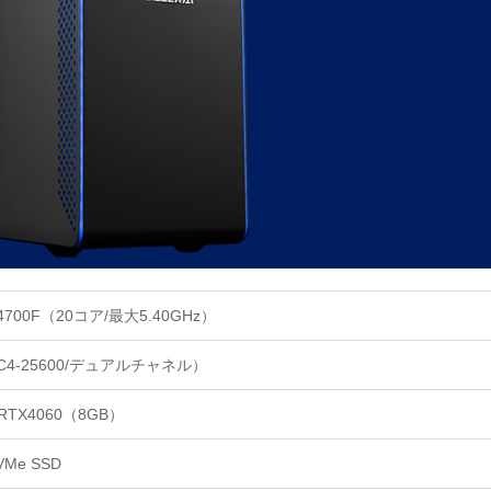
-14700F（20コア/最大5.40GHz）
C4-25600/デュアルチャネル）
 RTX4060（8GB）
VMe SSD