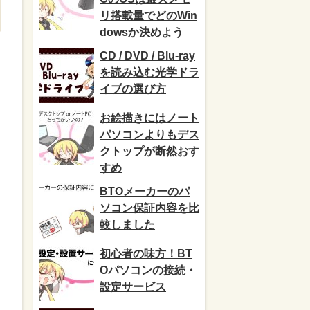
リ搭載量でどのWin
dowsか決めよう
CD / DVD / Blu-ray
を読み込む光学ドラ
イブの選び方
お絵描きにはノート
パソコンよりもデス
クトップが断然おす
すめ
BTOメーカーのパ
ソコン保証内容を比
較しました
初心者の味方！BT
Oパソコンの接続・
設定サービス