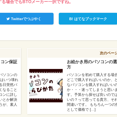
する場合でもBTOメーカー一択ですね。
Twitterでつぶやく
B!
はてなブックマーク
次のペー
ソコン保証
お絵かき用のパソコンの選
方
パソコンの
パソコンを初めて購入する場
ンはいつ壊れ
どこで購入すればいいのか、
る日突然パ
なパソコンを購入すればいい
くなること
か・・・迷ってしまうと思い
コンに詳し
す。予算から探せば良いので
いとか解決
いの？って思ってる貴方、そ
うが、素人
間違いです。 もちろん一つの
として価格で […]