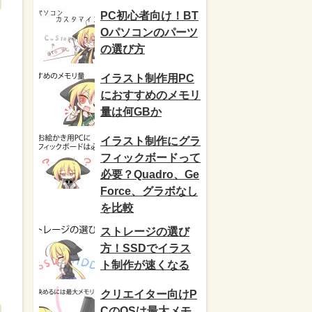
PC初心者向け！BT
Oパソコンのパーツ
の選び方
イラスト制作用PC
におすすめのメモリ
量は何GBか
イラスト制作にグラ
フィックボードって
必要？Quadro、Ge
Force、グラボなし
を比較
ストレージの選び
方！SSDでイラス
ト制作が速くなる
クリエイター向けP
CのOSは最大メモ