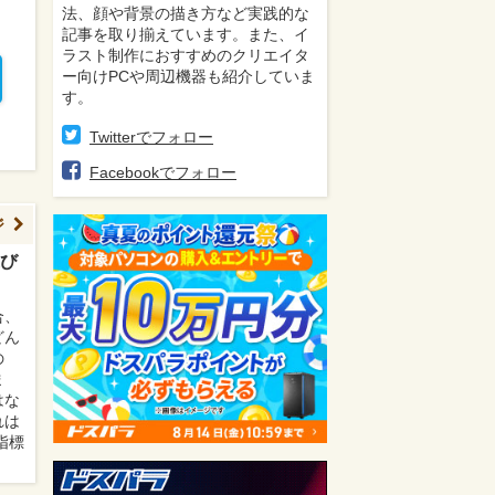
法、顔や背景の描き方など実践的な
記事を取り揃えています。また、イ
ラスト制作におすすめのクリエイタ
ー向けPCや周辺機器も紹介していま
す。
Twitterでフォロー
Facebookでフォロー
ジ
び
合、
どん
の
ま
はな
れは
指標