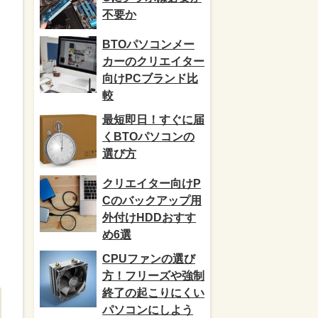
不要か
BTOパソコンメー
カーのクリエイター
向けPCブランド比
較
最短即日！すぐに届
くBTOパソコンの
選び方
クリエイター向けP
Cのバックアップ用
外付けHDDおすす
め6選
CPUファンの選び
方！フリーズや強制
終了の起こりにくい
パソコンにしよう