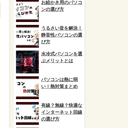
お絵かき用のパソコ
ンの選び方
うるさい音を解決！
静音性パソコンの選
び方
水冷式パソコンを選
ぶメリットとは
パソコンは熱に弱
い！熱対策まとめ
有線？無線？快適な
インターネット回線
の選び方