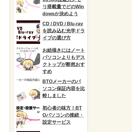
リ搭載量でどのWin
dowsか決めよう
CD / DVD / Blu-ray
を読み込む光学ドラ
イブの選び方
お絵描きにはノート
パソコンよりもデス
クトップが断然おす
すめ
BTOメーカーのパ
ソコン保証内容を比
較しました
初心者の味方！BT
Oパソコンの接続・
設定サービス