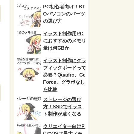
PC初心者向け！BT
Oパソコンのパーツ
の選び方
イラスト制作用PC
B
におすすめのメモリ
量は何GBか
イラスト制作にグラ
フィックボードって
必要？Quadro、Ge
Force、グラボなし
を比較
ストレージの選び
方！SSDでイラス
ト制作が速くなる
クリエイター向けP
CのOSは最大メモ