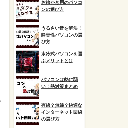
お絵かき用のパソコ
ンの選び方
うるさい音を解決！
静音性パソコンの選
び方
水冷式パソコンを選
ぶメリットとは
パソコンは熱に弱
い！熱対策まとめ
O
有線？無線？快適な
インターネット回線
の選び方