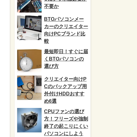
不要か
BTOパソコンメー
カーのクリエイター
向けPCブランド比
較
最短即日！すぐに届
くBTOパソコンの
選び方
クリエイター向けP
Cのバックアップ用
外付けHDDおすす
め6選
CPUファンの選び
方！フリーズや強制
終了の起こりにくい
パソコンにしよう