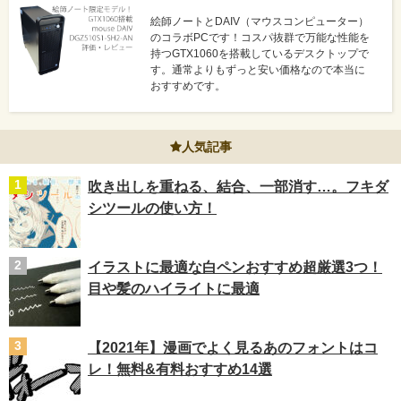
絵師ノートとDAIV（マウスコンピューター）
のコラボPCです！コスパ抜群で万能な性能を
持つGTX1060を搭載しているデスクトップで
す。通常よりもずっと安い価格なので本当に
おすすめです。
人気記事
吹き出しを重ねる、結合、一部消す…。フキダ
シツールの使い方！
イラストに最適な白ペンおすすめ超厳選3つ！
目や髪のハイライトに最適
【2021年】漫画でよく見るあのフォントはコ
レ！無料&有料おすすめ14選