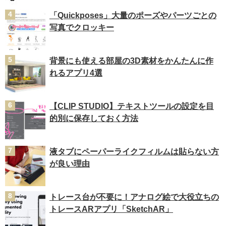
「Quickposes」大量のポーズやパーツごとの
写真でクロッキー
背景にも使える部屋の3D素材をかんたんに作
れるアプリ4選
【CLIP STUDIO】テキストツールの設定を目
的別に保存しておく方法
液タブにペーパーライクフィルムは貼らない方
が良い理由
トレース台が不要に！アナログ絵で大役立ちの
トレースARアプリ「SketchAR」