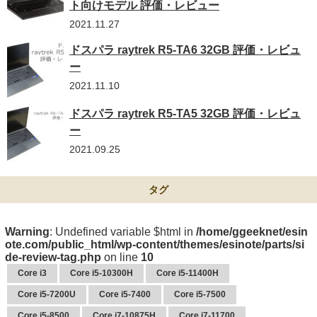
ト向けモデル 評価・レビュー
2021.11.27
ドスパラ raytrek R5-TA6 32GB 評価・レビュ
ー
2021.11.10
ドスパラ raytrek R5-TA5 32GB 評価・レビュ
ー
2021.09.25
タグ
Warning
: Undefined variable $html in
/home/ggeeknet/esin
ote.com/public_html/wp-content/themes/esinote/parts/si
de-review-tag.php
on line
10
Core i3
Core i5-10300H
Core i5-11400H
Core i5-7200U
Core i5-7400
Core i5-7500
Core i5-8500
Core i7-10875H
Core i7-11700