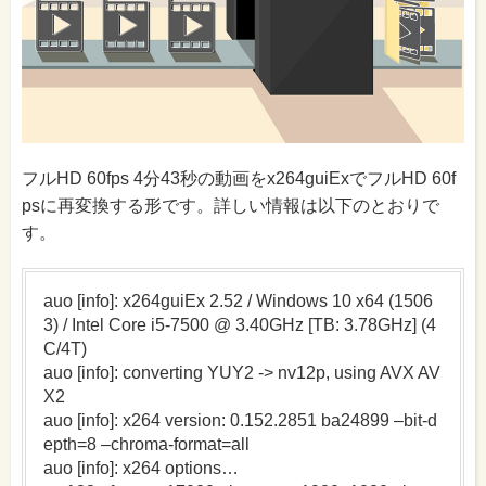
フルHD 60fps 4分43秒の動画をx264guiExでフルHD 60f
psに再変換する形です。詳しい情報は以下のとおりで
す。
auo [info]: x264guiEx 2.52 / Windows 10 x64 (1506
3) / Intel Core i5-7500 @ 3.40GHz [TB: 3.78GHz] (4
C/4T)
auo [info]: converting YUY2 -> nv12p, using AVX AV
X2
auo [info]: x264 version: 0.152.2851 ba24899 –bit-d
epth=8 –chroma-format=all
auo [info]: x264 options…