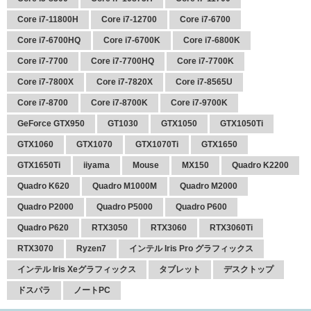
Core i7-11800H
Core i7-12700
Core i7-6700
Core i7-6700HQ
Core i7-6700K
Core i7-6800K
Core i7-7700
Core i7-7700HQ
Core i7-7700K
Core i7-7800X
Core i7-7820X
Core i7-8565U
Core i7-8700
Core i7-8700K
Core i7-9700K
GeForce GTX950
GT1030
GTX1050
GTX1050Ti
GTX1060
GTX1070
GTX1070Ti
GTX1650
GTX1650Ti
iiyama
Mouse
MX150
Quadro K2200
Quadro K620
Quadro M1000M
Quadro M2000
Quadro P2000
Quadro P5000
Quadro P600
Quadro P620
RTX3050
RTX3060
RTX3060Ti
RTX3070
Ryzen7
インテル Iris Pro グラフィックス
インテル Iris Xeグラフィックス
タブレット
デスクトップ
ドスパラ
ノートPC