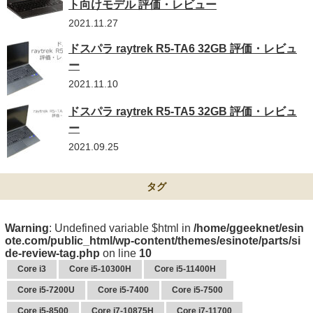
ト向けモデル 評価・レビュー
2021.11.27
ドスパラ raytrek R5-TA6 32GB 評価・レビュ
ー
2021.11.10
ドスパラ raytrek R5-TA5 32GB 評価・レビュ
ー
2021.09.25
タグ
Warning
: Undefined variable $html in
/home/ggeeknet/esin
ote.com/public_html/wp-content/themes/esinote/parts/si
de-review-tag.php
on line
10
Core i3
Core i5-10300H
Core i5-11400H
Core i5-7200U
Core i5-7400
Core i5-7500
Core i5-8500
Core i7-10875H
Core i7-11700