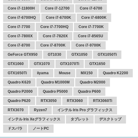
Core i7-11800H
Core i7-12700
Core i7-6700
Core i7-6700HQ
Core i7-6700K
Core i7-6800K
Core i7-7700
Core i7-7700HQ
Core i7-7700K
Core i7-7800X
Core i7-7820X
Core i7-8565U
Core i7-8700
Core i7-8700K
Core i7-9700K
GeForce GTX950
GT1030
GTX1050
GTX1050Ti
GTX1060
GTX1070
GTX1070Ti
GTX1650
GTX1650Ti
iiyama
Mouse
MX150
Quadro K2200
Quadro K620
Quadro M1000M
Quadro M2000
Quadro P2000
Quadro P5000
Quadro P600
Quadro P620
RTX3050
RTX3060
RTX3060Ti
RTX3070
Ryzen7
インテル Iris Pro グラフィックス
インテル Iris Xeグラフィックス
タブレット
デスクトップ
ドスパラ
ノートPC