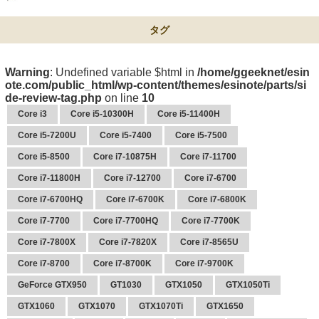
タグ
Warning
: Undefined variable $html in
/home/ggeeknet/esin
ote.com/public_html/wp-content/themes/esinote/parts/si
de-review-tag.php
on line
10
Core i3
Core i5-10300H
Core i5-11400H
Core i5-7200U
Core i5-7400
Core i5-7500
Core i5-8500
Core i7-10875H
Core i7-11700
Core i7-11800H
Core i7-12700
Core i7-6700
Core i7-6700HQ
Core i7-6700K
Core i7-6800K
Core i7-7700
Core i7-7700HQ
Core i7-7700K
Core i7-7800X
Core i7-7820X
Core i7-8565U
Core i7-8700
Core i7-8700K
Core i7-9700K
GeForce GTX950
GT1030
GTX1050
GTX1050Ti
GTX1060
GTX1070
GTX1070Ti
GTX1650