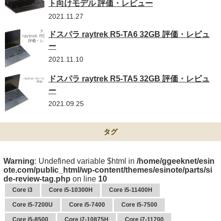
ト向けモデル 評価・レビュー
2021.11.27
ドスパラ raytrek R5-TA6 32GB 評価・レビュ
ー
2021.11.10
ドスパラ raytrek R5-TA5 32GB 評価・レビュ
ー
2021.09.25
タグ
Warning
: Undefined variable $html in
/home/ggeeknet/esin
ote.com/public_html/wp-content/themes/esinote/parts/si
de-review-tag.php
on line
10
Core i3
Core i5-10300H
Core i5-11400H
Core i5-7200U
Core i5-7400
Core i5-7500
Core i5-8500
Core i7-10875H
Core i7-11700