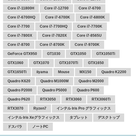
Core i7-11800H
Core i7-12700
Core i7-6700
Core i7-6700HQ
Core i7-6700K
Core i7-6800K
Core i7-7700
Core i7-7700HQ
Core i7-7700K
Core i7-7800X
Core i7-7820X
Core i7-8565U
Core i7-8700
Core i7-8700K
Core i7-9700K
GeForce GTX950
GT1030
GTX1050
GTX1050Ti
GTX1060
GTX1070
GTX1070Ti
GTX1650
GTX1650Ti
iiyama
Mouse
MX150
Quadro K2200
Quadro K620
Quadro M1000M
Quadro M2000
Quadro P2000
Quadro P5000
Quadro P600
Quadro P620
RTX3050
RTX3060
RTX3060Ti
RTX3070
Ryzen7
インテル Iris Pro グラフィックス
インテル Iris Xeグラフィックス
タブレット
デスクトップ
ドスパラ
ノートPC