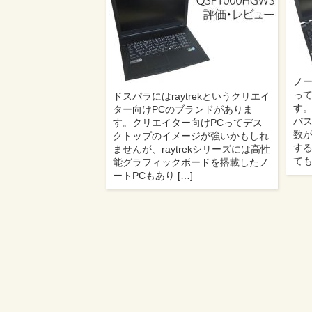
ノー
っ
ドスパラにはraytrekというクリエイ
す。
ター向けPCのブランドがありま
バ
す。クリエイター向けPCってデス
数
クトップのイメージが強いかもしれ
す
ませんが、raytrekシリーズには高性
ても
能グラフィックボードを搭載したノ
ートPCもあり […]