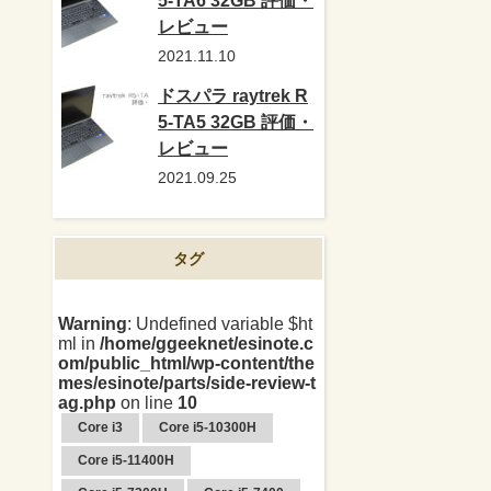
5-TA6 32GB 評価・
レビュー
2021.11.10
ドスパラ raytrek R
5-TA5 32GB 評価・
レビュー
2021.09.25
タグ
Warning
: Undefined variable $ht
ml in
/home/ggeeknet/esinote.c
om/public_html/wp-content/the
mes/esinote/parts/side-review-t
ag.php
on line
10
Core i3
Core i5-10300H
Core i5-11400H