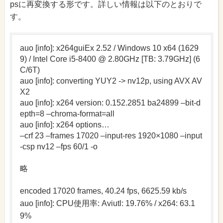
psに再変換する形です。詳しい情報は以下のとおりで
す。
auo [info]: x264guiEx 2.52 / Windows 10 x64 (1629
9) / Intel Core i5-8400 @ 2.80GHz [TB: 3.79GHz] (6
C/6T)
auo [info]: converting YUY2 -> nv12p, using AVX AV
X2
auo [info]: x264 version: 0.152.2851 ba24899 –bit-d
epth=8 –chroma-format=all
auo [info]: x264 options…
–crf 23 –frames 17020 –input-res 1920×1080 –input
-csp nv12 –fps 60/1 -o
略
encoded 17020 frames, 40.24 fps, 6625.59 kb/s
auo [info]: CPU使用率: Aviutl: 19.76% / x264: 63.1
9%