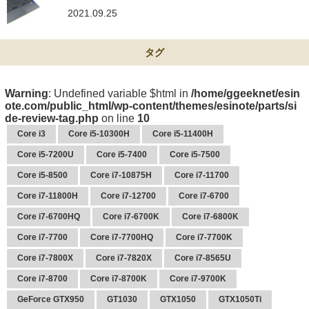
2021.09.25
タグ
Warning
: Undefined variable $html in
/home/ggeeknet/esin
ote.com/public_html/wp-content/themes/esinote/parts/si
de-review-tag.php
on line
10
Core i3
Core i5-10300H
Core i5-11400H
Core i5-7200U
Core i5-7400
Core i5-7500
Core i5-8500
Core i7-10875H
Core i7-11700
Core i7-11800H
Core i7-12700
Core i7-6700
Core i7-6700HQ
Core i7-6700K
Core i7-6800K
Core i7-7700
Core i7-7700HQ
Core i7-7700K
Core i7-7800X
Core i7-7820X
Core i7-8565U
Core i7-8700
Core i7-8700K
Core i7-9700K
GeForce GTX950
GT1030
GTX1050
GTX1050Ti