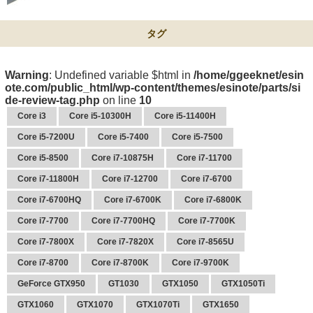
タグ
Warning
: Undefined variable $html in
/home/ggeeknet/esin
ote.com/public_html/wp-content/themes/esinote/parts/si
de-review-tag.php
on line
10
Core i3
Core i5-10300H
Core i5-11400H
Core i5-7200U
Core i5-7400
Core i5-7500
Core i5-8500
Core i7-10875H
Core i7-11700
Core i7-11800H
Core i7-12700
Core i7-6700
Core i7-6700HQ
Core i7-6700K
Core i7-6800K
Core i7-7700
Core i7-7700HQ
Core i7-7700K
Core i7-7800X
Core i7-7820X
Core i7-8565U
Core i7-8700
Core i7-8700K
Core i7-9700K
GeForce GTX950
GT1030
GTX1050
GTX1050Ti
GTX1060
GTX1070
GTX1070Ti
GTX1650