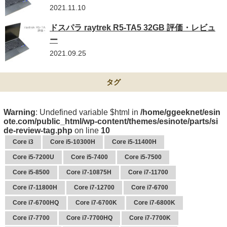
2021.11.10
ドスパラ raytrek R5-TA5 32GB 評価・レビュ
ー
2021.09.25
タグ
Warning
: Undefined variable $html in
/home/ggeeknet/esin
ote.com/public_html/wp-content/themes/esinote/parts/si
de-review-tag.php
on line
10
Core i3
Core i5-10300H
Core i5-11400H
Core i5-7200U
Core i5-7400
Core i5-7500
Core i5-8500
Core i7-10875H
Core i7-11700
Core i7-11800H
Core i7-12700
Core i7-6700
Core i7-6700HQ
Core i7-6700K
Core i7-6800K
Core i7-7700
Core i7-7700HQ
Core i7-7700K