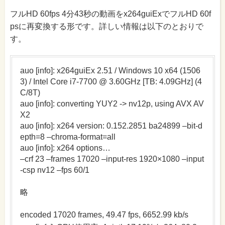
フルHD 60fps 4分43秒の動画をx264guiExでフルHD 60f
psに再変換する形です。詳しい情報は以下のとおりで
す。
auo [info]: x264guiEx 2.51 / Windows 10 x64 (1506
3) / Intel Core i7-7700 @ 3.60GHz [TB: 4.09GHz] (4
C/8T)
auo [info]: converting YUY2 -> nv12p, using AVX AV
X2
auo [info]: x264 version: 0.152.2851 ba24899 –bit-d
epth=8 –chroma-format=all
auo [info]: x264 options…
–crf 23 –frames 17020 –input-res 1920×1080 –input
-csp nv12 –fps 60/1
略
encoded 17020 frames, 49.47 fps, 6652.99 kb/s